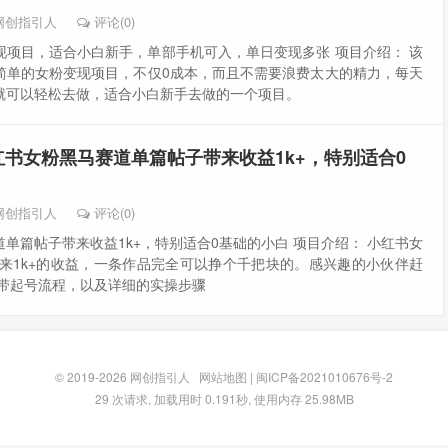
网创指引人
评论(0)
现项目，适合小白新手，单部手机可入，单日变现多张 项目介绍： 该
简单的女粉变现项目，不仅0成本，而且不需要浪费太大的精力，每天
就可以轻松去做，适合小白新手去做的一个项目。
红书女粉黑马赛道单篇帖子带来收益1k+，特别适合0
网创指引人
评论(0)
单篇帖子带来收益1k+，特别适合0基础的小白 项目介绍： 小红书女
来1k+的收益，一条作品完全可以挣个千把块的​。感兴趣的小伙伴赶
!附带起号流程，以及详细的实操步骤
© 2019-2026
网创指引人
网站地图
|
闽ICP备2021010676号-2
29 次请求, 加载用时 0.191秒, 使用内存 25.98MB