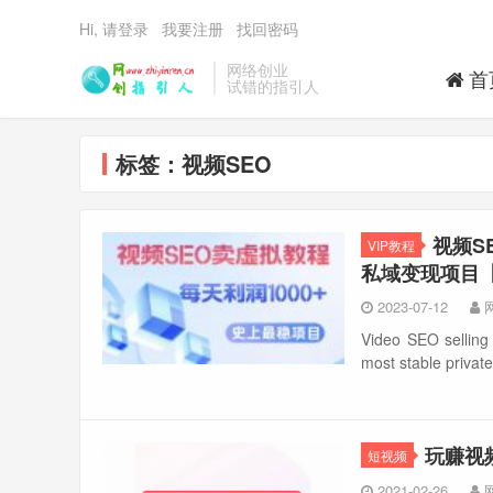
Hi, 请登录
我要注册
找回密码
网络创业
首
试错的指引人
标签：视频SEO
视频S
VIP教程
私域变现项目
2023-07-12
Video SEO selling v
most stable privat
玩赚视
短视频
2021-02-26