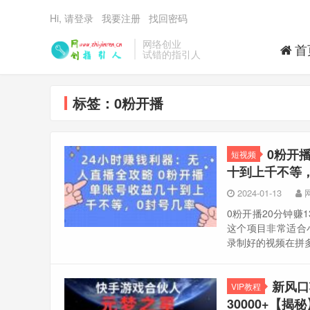
Hi, 请登录
我要注册
找回密码
网络创业
首
试错的指引人
标签：0粉开播
0粉开
短视频
十到上千不等
2024-01-13
0粉开播20分钟赚
这个项目非常适合
录制好的视频在拼多
新风口
VIP教程
30000+【揭秘