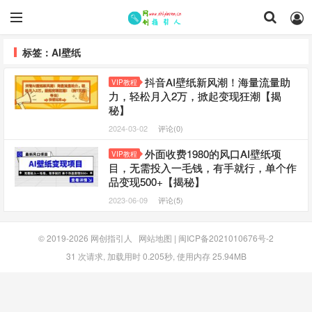
标签：AI壁纸
抖音AI壁纸新风潮！海量流量助
VIP教程
力，轻松月入2万，掀起变现狂潮【揭
秘】
2024-03-02
评论(0)
外面收费1980的风口AI壁纸项
VIP教程
目，无需投入一毛钱，有手就行，单个作
品变现500+【揭秘】
2023-06-09
评论(5)
© 2019-2026
网创指引人
网站地图
|
闽ICP备2021010676号-2
31 次请求, 加载用时 0.205秒, 使用内存 25.94MB