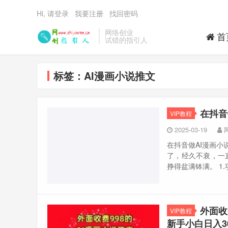
Hi, 请登录
我要注册
找回密码
网络创业
首
试错的指引人
标签：AI漫画小说推文
在抖音
VIP教程
2025-03-19
在抖音做AI漫画小
了，经久不衰，一
挣得盆满钵满。 1.项
外面收
VIP教程
新手小白日入3