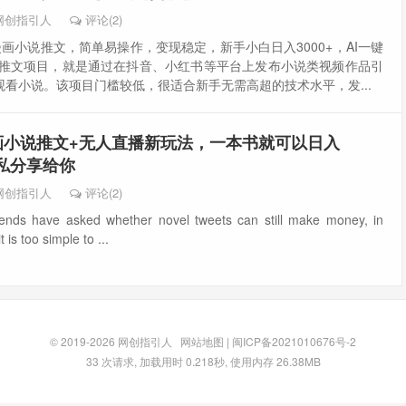
网创指引人
评论(2)
I漫画小说推文，简单易操作，变现稳定，新手小白日入3000+，AI一键
说推文项目，就是通过在抖音、小红书等平台上发布小说类视频作品引
看小说。该项目门槛较低，很适合新手无需高超的技术水平，发...
漫画小说推文+无人直播新玩法，一本书就可以日入
无私分享给你
网创指引人
评论(2)
iends have asked whether novel tweets can still make money, in
t is too simple to ...
© 2019-2026
网创指引人
网站地图
|
闽ICP备2021010676号-2
33 次请求, 加载用时 0.218秒, 使用内存 26.38MB