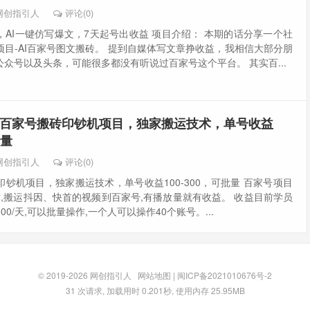
网创指引人
评论(0)
AI一键仿写爆文，7天起号出收益 项目介绍： 本期的话分享一个社
目-AI百家号图文搬砖。 提到自媒体写文章挣收益，我相信大部分朋
众号以及头条，可能很多都没有听说过百家号这个平台。 其实百...
百家号搬砖印钞机项目，独家搬运技术，单号收益
批量
网创指引人
评论(0)
钞机项目，独家搬运技术，单号收益100-300，可批量 百家号项目
术,搬运抖因、快首的视频到百家号,有播放量就有收益。 收益目前学员
300/天,可以批量操作,一个人可以操作40个账号。...
© 2019-2026
网创指引人
网站地图
|
闽ICP备2021010676号-2
31 次请求, 加载用时 0.201秒, 使用内存 25.95MB