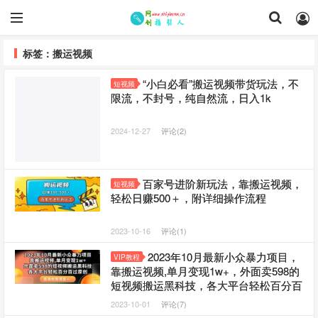
标签：搬运视频
“小白必看”搬运视频带货玩法，不
短视频
限流，不封号，纯自然流，日入1k
2024-12-27
评论(2)
百家号进阶新玩法，靠搬运视频，
短视频
轻松日赚500＋，附详细操作流程
2023-10-16
评论(1)
2023年10月最新小众暴力项目，
VIP教程
靠搬运视频,单月变现1w+，外面卖598的
短视频搬运黑科技，各大平台轻松百分百
过原创
2023-10-01
评论(7)