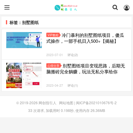
标签：别墅图纸
冷门暴利的别墅图纸项目，傻瓜
VIP教程
式操作，一部手机日入500+【揭秘】
2023-07-01
评论(2)
别墅图纸项目变现思路，后期无
心得分享
脑搬砖完全躺赚，玩法无私分享给你
2023-04-27
评论(1)
© 2019-2026
网创指引人
网站地图
|
闽ICP备2021010676号-2
33 次请求, 加载用时 0.198秒, 使用内存 26.36MB