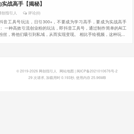
为实战高手【揭秘】
网创指引人
评论(0)
抖音工具号玩法，日引300+，不要成为学习高手，要成为实战高手
： 一种高效引流创业粉的玩法，即抖音工具号，通过制作简单的AI工
+粉丝，将他们吸引到私域，从而实现变现。 相比手绘视频，这种玩...
© 2019-2026
网创指引人
网站地图
|
闽ICP备2021010676号-2
29 次请求, 加载用时 0.193秒, 使用内存 25.96MB