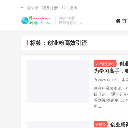
Hi, 请登录
我要注册
找回密码
网络创业
首
试错的指引人
标签：创业粉高效引流
创
VIP引流教程
为学习高手，
2025-02-05
创业粉高效引流，抖
目介绍： 通过分
看到视频后评论进
累...
创业粉
短视频