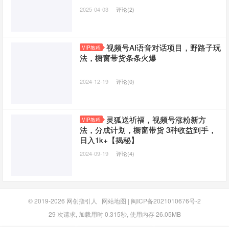
2025-04-03
评论(2)
视频号AI语音对话项目，野路子玩
VIP教程
法，橱窗带货条条火爆
2024-12-19
评论(0)
灵狐送祈福，视频号涨粉新方
VIP教程
法，分成计划，橱窗带货 3种收益到手，
日入1k+【揭秘】
2024-09-19
评论(4)
© 2019-2026
网创指引人
网站地图
|
闽ICP备2021010676号-2
29 次请求, 加载用时 0.315秒, 使用内存 26.05MB