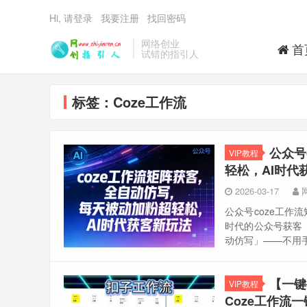
Hi, 请登录
我要注册
找回密码
网络创业
首
试错的指引人
标签：Coze工作流
公众号
VIP教程
轻松，AI时代
2026-03-17
公众号coze工作
时代的公众号获客，
动仿写」——不用手
【一键
VIP教程
Coze工作流