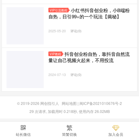
小红书抖音创业粉，小B端粉
VIP引流教程
自热，日引99+的一个玩法【揭秘】
2025-05-20
评论(0)
抖音创业粉自热，靠抖音自然流
VIP教程
量让自己视频火起来，不用投流
2024-07-13
评论(0)
© 2019-2026
网创指引人
网站地图
|
闽ICP备2021010676号-2
29 次请求, 加载用时 0.218秒, 使用内存 26.02MB
繁
站长微信
简繁切换
加入会员