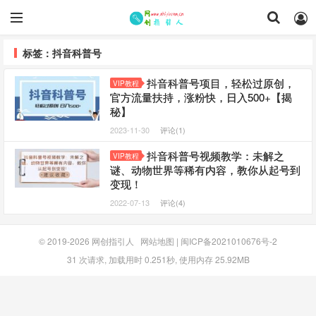
标签：抖音科普号
抖音科普号项目，轻松过原创，
VIP教程
官方流量扶持，涨粉快，日入500+【揭
秘】
2023-11-30
评论(1)
抖音科普号视频教学：未解之
VIP教程
谜、动物世界等稀有内容，教你从起号到
变现！
2022-07-13
评论(4)
© 2019-2026
网创指引人
网站地图
|
闽ICP备2021010676号-2
31 次请求, 加载用时 0.251秒, 使用内存 25.92MB