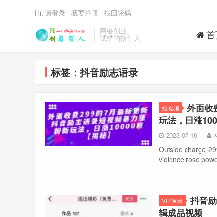
Hi, 请登录
我要注册
找回密码
网络创业
首
试错的指引人
标签：抖音励志语录
外面收
短视频
玩法，日涨10
2023-07-16
Outside charge 299 
violence rose powde
抖音励
VIP项目
辑成品视频