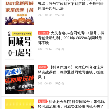
统课，账号定位到文案到搭建，全程剖析
同城号起号玩法
2021-10-30
评论(0)
大头老哈·抖音同城号0-1起号，抖
VIP教程
音创业新红利，2021年-2022年做同城号
都不晚
2021-09-14
评论(0)
【抖音同城号】实体店抖音引流营
短视频
销实战课程，教你通过同城号赚钱，抓住
风口
2021-06-15
评论(0)
抖金必火学院·抖音同城号：带你玩
短视频
转同城流量池，同城实体经济的机会来了