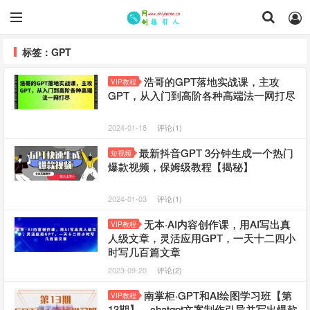
标签：GPT
浩哥的GPT落地实战课，主攻
VIP教程
GPT，从入门到高阶各种高端法一网打尽
2024-01-18
评论(1)
最新抖音GPT 3分钟生成一个热门
短视频
爆款视频，保姆级教程【揭秘】
2024-01-03
评论(1)
无本·AI内容创作课，用AI写出真
VIP教程
人级文章，灵活应用GPT，一天十二四小
时写几百篇文章
2023-09-20
评论(2)
南掌柜·GPT和AI绘图学习班【第
VIP教程
13期】，chatgpt文案制作引导并写出爆款