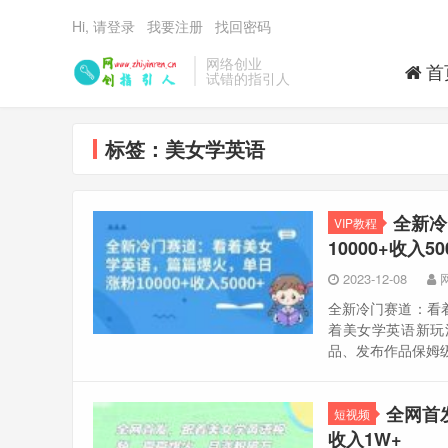
Hi, 请登录
我要注册
找回密码
网络创业
首
试错的指引人
标签：美女学英语
全新冷
VIP教程
10000+收入50
2023-12-08
全新冷门赛道：看着
着美女学英语新玩
品、发布作品保姆级
全网首
短视频
收入1W+