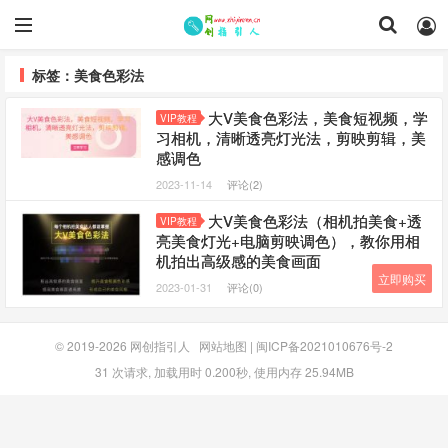
标签：美食色彩法
大V美食色彩法，美食短视频，学
VIP教程
习相机，清晰透亮灯光法，剪映剪辑，美
感调色
2023-11-14
评论(2)
大V美食色彩法（相机拍美食+透
VIP教程
亮美食灯光+电脑剪映调色），教你用相
机拍出高级感的美食画面
立即购买
2023-01-31
评论(0)
© 2019-2026
网创指引人
网站地图
|
闽ICP备2021010676号-2
31 次请求, 加载用时 0.200秒, 使用内存 25.94MB