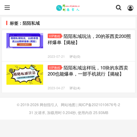
标签：陌陌私域
陌陌私域玩法，20的茶西卖200照
VIP教程
样爆单【揭秘】
2023-07-21
评论(0)
陌陌私域这样玩，10块的东西卖
VIP教程
200也能爆单，一部手机就行【揭秘】
2023-04-27
评论(4)
© 2019-2026
网创指引人
网站地图
|
闽ICP备2021010676号-2
31 次请求, 加载用时 0.204秒, 使用内存 25.93MB