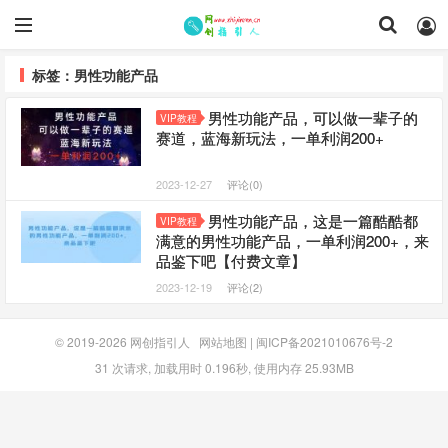
标签：男性功能产品
男性功能产品，可以做一辈子的
VIP教程
赛道，蓝海新玩法，一单利润200+
2023-12-27
评论(0)
男性功能产品，这‮一是‬篇酷‮都酷‬
VIP教程
满意的男性功‮产能‬品，‮单一‬利润200+，来‮
鉴品‬下吧【付费文章】
2023-12-19
评论(2)
© 2019-2026
网创指引人
网站地图
|
闽ICP备2021010676号-2
31 次请求, 加载用时 0.196秒, 使用内存 25.93MB