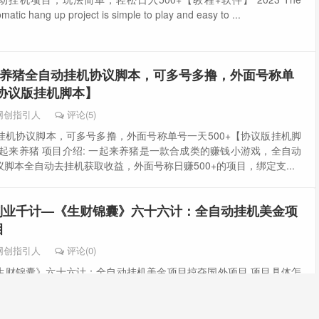
tomatic hang up project is simple to play and easy to ...
养猪全自动挂机协议脚本，可多号多撸，外面号称单
【协议版挂机脚本】
网创指引人
评论(5)
挂机协议脚本，可多号多撸，外面号称单号一天500+【协议版挂机脚
起来养猪 项目介绍: 一起来养猪是一款合成类的赚钱小游戏，全自动
脚本全自动去挂机获取收益，外面号称日赚500+的项目，绑定支...
副业千计—《生财锦囊》六十六计：全自动挂机美金项
目
网创指引人
评论(0)
生财锦囊》六十六计：全自动挂机美金项目掠夺国外项目 项目具体怎
以下载实操课程学习，本课程免费，可以直接下载！ 具体怎么操作看
路遇学堂微信：Damguy [title-plane tit...