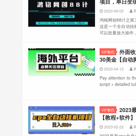
项目，单日变现
2023-09-02
鸿铭网创88计之第
这是一个全自动挂
可以批量放大操作，
外面收
VIP教程
30美金【自动
2023-04-12
Pay attention to t
script + detailed 
202
VIP教程
【教程+软件】
2023-02-22
2023最新cpa全