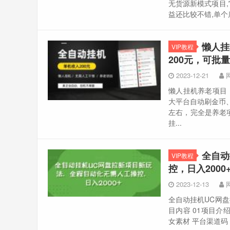
无货源新模式项目
益还比较不错,单个
懒人挂
VIP教程
200元，可批量
2023-12-21
懒人挂机养老项目
大平台自动刷金币
左右，完全是养老
挂...
全自动
VIP教程
控，日入2000
2023-12-13
全自动挂机UC网盘
目内容 01项目介绍.
女素材 平台渠道