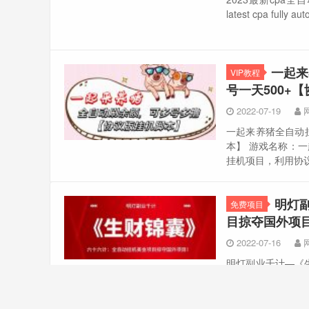
latest cpa fully au
一起来
VIP教程
号一天500+
2022-07-19
一起来养猪全自动
本】 游戏名称：一
挂机项目，利用协议
明灯
免费项目
目掠夺国外项
2022-07-16
明灯副业千计—《
么操作做，大家可
视频教程，更多精彩请添加