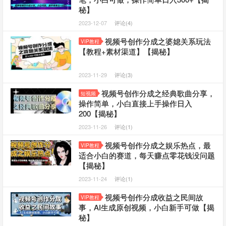
秘】
2023-12-07
评论(4)
视频号创作分成之婆媳关系玩法
VIP教程
【教程+素材渠道】【揭秘】
2023-11-29
评论(3)
视频号创作分成之经典歌曲分享，
短视频
操作简单，小白直接上手操作日入
200【揭秘】
2023-11-26
评论(1)
视频号创作分成之娱乐热点，最
VIP教程
适合小白的赛道，每天赚点零花钱没问题
【揭秘】
2023-11-24
评论(1)
视频号创作分成收益之民间故
VIP教程
事，AI生成原创视频，小白新手可做【揭
秘】