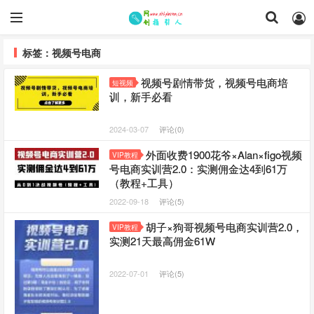
标签：视频号电商
视频号剧情带货，视频号电商培
短视频
训，新手必看
2024-03-07
评论(0)
外面收费1900花爷×Alan×figo视频
VIP教程
号电商实训营2.0：实测佣金达4到61万
（教程+工具）
2022-09-18
评论(5)
胡子×狗哥视频号电商实训营2.0，
VIP教程
实测21天最高佣金61W
2022-07-01
评论(5)