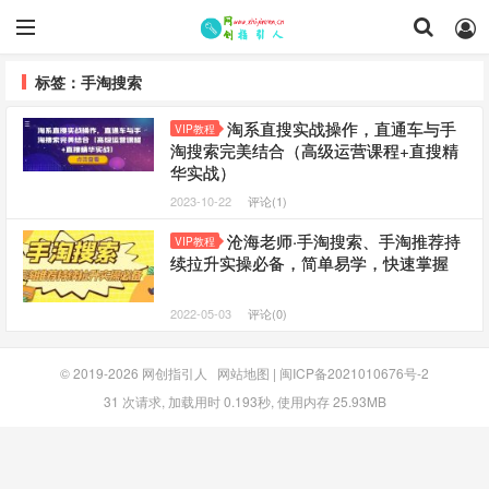
标签：手淘搜索
淘系直搜实战操作，直通车与手
VIP教程
淘搜索完美结合（高级运营课程+直搜精
华实战）
2023-10-22
评论(1)
沧海老师·手淘搜索、手淘推荐持
VIP教程
续拉升实操必备，简单易学，快速掌握
2022-05-03
评论(0)
© 2019-2026
网创指引人
网站地图
|
闽ICP备2021010676号-2
31 次请求, 加载用时 0.193秒, 使用内存 25.93MB