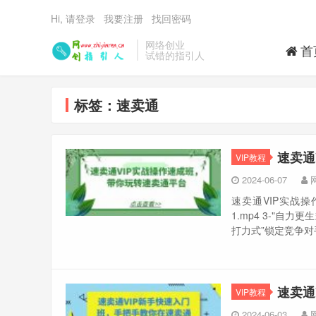
Hi, 请登录
我要注册
找回密码
网络创业
首
试错的指引人
标签：速卖通
速卖通
VIP教程
2024-06-07
速卖通VIP实战
1.mp4 3-"自力更
打力式”锁定竞争对手选
速卖通
VIP教程
2024-06-03