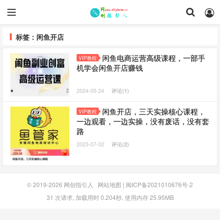
标签：闲鱼开店
闲鱼电商运营高级课程，一部手
VIP教程
机学会闲鱼开店赚钱
2024-05-24
评论(1)
闲鱼开店，三天实操核心课程，
VIP教程
一边观看，一边实操，没有废话，没有套
路
2023-07-02
评论(2)
© 2019-2026
网创指引人
网站地图
|
闽ICP备2021010676号-2
31 次请求, 加载用时 0.204秒, 使用内存 25.95MB