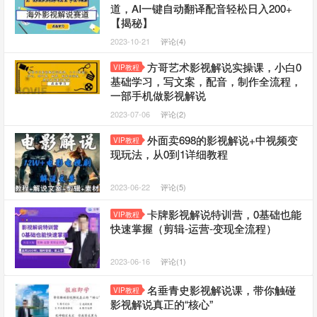
道，AI一键自动翻译配音轻松日入200+
【揭秘】
2023-10-21
评论(4)
方哥艺术影视解说实操课，小白0
VIP教程
基础学习，写文案，配音，制作全流程，
一部手机做影视解说
2023-07-06
评论(2)
外面卖698的影视解说+中视频变
VIP教程
现玩法，从0到1详细教程
2023-06-22
评论(5)
卡牌影视解说特训营，0基础也能
VIP教程
快速掌握（剪辑-运营-变现全流程）
2023-06-16
评论(1)
名垂青史影视解说课，带你触碰
VIP教程
影视解说真正的“核心”