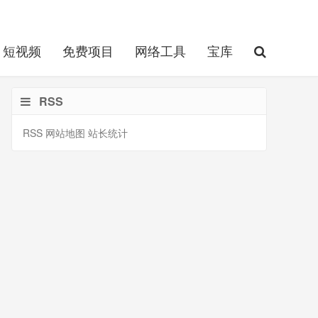
短视频
免费项目
网络工具
宝库
RSS
RSS
网站地图
站长统计