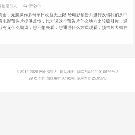
网创指引人
评论(0)
美金，无脑操作多号单日收益无上限 给电影预告片进行反馈我们从中
看电影预告片提供反馈，比方说这个预告片什么地方比较吸引你，通
影有无什么期望，想不想去看，想通过什么方式观看，预告片大概在
© 2019-2026
网创指引人
网站地图
|
闽ICP备2021010676号-2
29 次请求, 加载用时 0.192秒, 使用内存 25.95MB