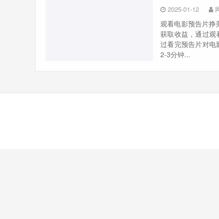
2025-01-12
观看电影预告片挣
获取收益，通过观
过看完预告片对电
2-3分钟...