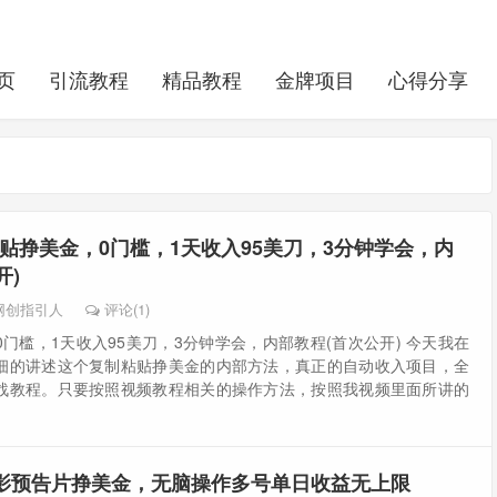
页
引流教程
精品教程
金牌项目
心得分享
贴挣美金，0门槛，1天收入95美刀，3分钟学会，内
开)
网创指引人
评论(1)
门槛，1天收入95美刀，3分钟学会，内部教程(首次公开) 今天我在
细的讲述这个复制粘贴挣美金的内部方法，真正的自动收入项目，全
战教程。只要按照视频教程相关的操作方法，按照我视频里面所讲的
影预告片挣美金，无脑操作多号单日收益无上限