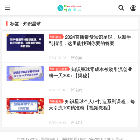
标签：知识星球
2024直播带货知识星球，从新手
VIP教程
到精通，这里能找到你要的答案
2024-03-23
评论(0)
知识星球零成本被动引流创业
VIP引流教程
粉一天300+【揭秘】
2023-09-18
评论(2)
知识星球个人IP打造系列课程，每
VIP教程
天引流100精准粉【视频教程】
2023-02-22
评论(1)
© 2019-2026
网创指引人
网站地图
|
闽ICP备2021010676号-2