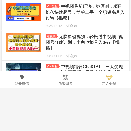
中视频最新玩法，纯原创，项目
VIP教程
长久快速起号，简单上手，全职保底月入
过W【揭秘】
2023-12-12
评论(0)
无脑原创视频，轻松过中视频+视
短视频
频号分成计划，小白也能月入3w+【揭
秘】
2023-11-22
评论(2)
中视频结合ChatGPT，三天变现
VIP教程
3100，人人可做玩法思路实操教学【揭
繁
秘】
站长微信
简繁切换
加入会员
2023-10-06
评论(5)
2023易思中视频项目教学课程：
VIP教程
媒体全平台运营基础、抖音中视频教学玩
法、独家带货视频玩法教学
2023-10-03
评论(1)
中视频小白简易玩法，操作简单
VIP教程