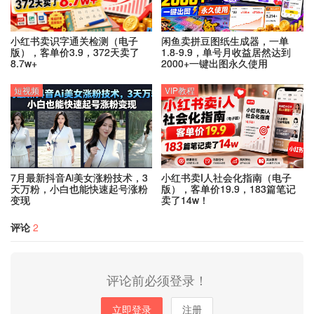
小红书卖识字通关检测（电子
闲鱼卖拼豆图纸生成器，一单
版），客单价3.9，372天卖了
1.8-9.9，单号月收益居然达到
8.7w+
2000+一键出图永久使用
短视频
VIP教程
7月最新抖音Ai美女涨粉技术，3
小红书卖I人社会化指南（电子
天万粉，小白也能快速起号涨粉
版），客单价19.9，183篇笔记
变现
卖了14w！
评论
2
评论前必须登录！
立即登录
注册