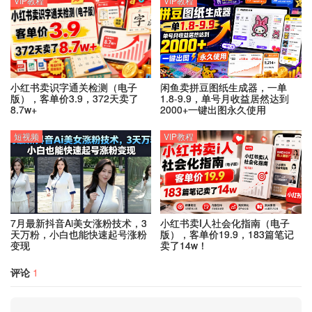
VIP教程
VIP教程
小红书卖识字通关检测（电子
闲鱼卖拼豆图纸生成器，一单
版），客单价3.9，372天卖了
1.8-9.9，单号月收益居然达到
8.7w+
2000+一键出图永久使用
短视频
VIP教程
7月最新抖音Ai美女涨粉技术，3
小红书卖I人社会化指南（电子
天万粉，小白也能快速起号涨粉
版），客单价19.9，183篇笔记
变现
卖了14w！
评论
1