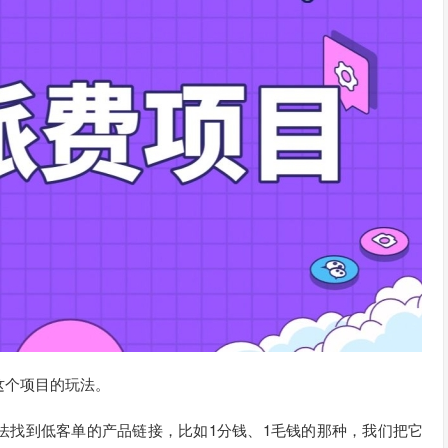
个项目的玩法。​
法找到低客单的产品链接，比如1分钱、1毛钱的那种，我们把它