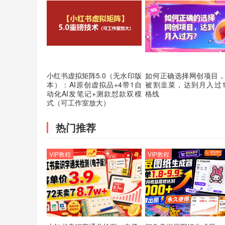
小红书虚拟矩阵5.0（无水印版
如何正确选择网创项目
本）：AI原创虚拟品+4带1自
被割韭菜，达到月入过
动化AI发笔记+测款怼款双模
格线
式（可工作室放大）
热门推荐
VIP教程
VIP教程