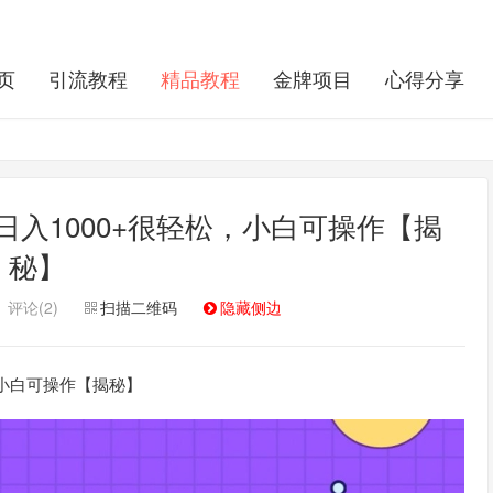
页
引流教程
精品教程
金牌项目
心得分享
入1000+很轻松，小白可操作【揭
秘】
评论(2)
扫描二维码
隐藏侧边
，小白可操作【揭秘】