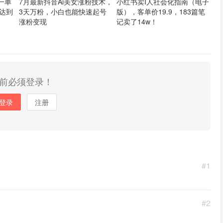
一单
7月最新抖音Ai美女涨粉技术，
小红书卖I人社会化指南（电子
然达到
3天万粉，小白也能快速起号
版），客单价19.9，183篇笔
涨粉变现
记卖了14w！
前必须登录！
登录
注册
#1
#2