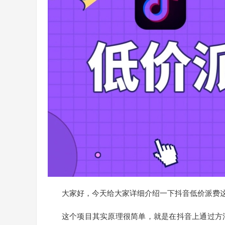
大家好，今天给大家详细介绍一下抖音低价派费这
这个项目其实原理很简单，就是在抖音上通过方