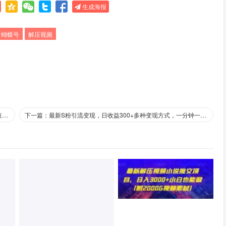
生成海报
蝴蝶号
解压视频
上一篇：吸引精准的球鞋爱好者，小白也能轻松掌握，持续爆单技巧，5分钟一条作品，日入800+【揭秘】
下一篇：最新S粉引流变现，日收益300+多种变现方式，一分钟一个视频，发一个爆一个【揭秘】