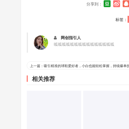
分享到：
标签：
网创指引人
呱呱呱呱呱呱呱呱呱呱呱呱呱呱呱
相关推荐