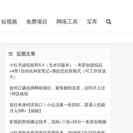
短视频
免费项目
网络工具
宝库
近期文章
小红书虚拟矩阵5.0（无水印版本）：AI原创虚拟品
+4带1自动化AI发笔记+测款怼款双模式（可工作室放
大）
如何正确选择网创项目，避免被割韭菜，达到月入过
1W及格线
抓住单身经济风口！小众流量一鱼四吃，普通人也能
月入3W+【揭秘】
影视剧剪辑搬运技术，洗稿+三创=20分一条原创视频
小红书电子资源类目开通技术，2026年7月23日最新