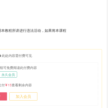
用本教程所讲进行违法活动，如果将本课程
此处内容需付费可见
组可免费阅读此付费内容
永久会员
支付
15
查看剩余内容
付
加入会员