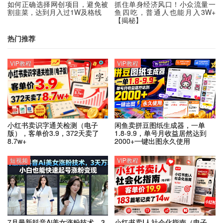
如何正确选择网创项目，避免被
抓住单身经济风口！小众流量一
割韭菜，达到月入过1W及格线
鱼四吃，普通人也能月入3W+
【揭秘】
热门推荐
VIP教程
VIP教程
小红书卖识字通关检测（电子
闲鱼卖拼豆图纸生成器，一单
版），客单价3.9，372天卖了
1.8-9.9，单号月收益居然达到
8.7w+
2000+一键出图永久使用
短视频
VIP教程
7月最新抖音Ai美女涨粉技术，3
小红书卖I人社会化指南（电子