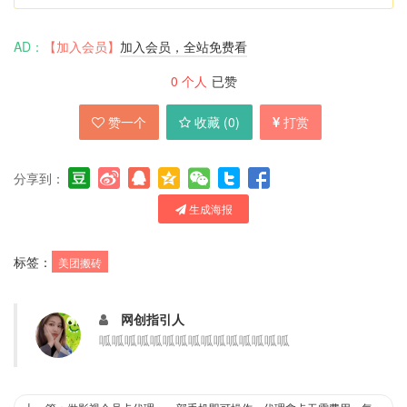
AD：
【加入会员】
加入会员，全站免费看
0
个人
已赞
赞一个
收藏 (
0
)
打赏
分享到：
生成海报
标签：
美团搬砖
网创指引人
呱呱呱呱呱呱呱呱呱呱呱呱呱呱呱