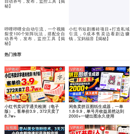
哔哩哔哩全自动引流，一个视频
小红书短剧搬砖项目+打造私域
裂变100个矩阵玩法，搭配全自
引流，0成本售卖边看剧边赚
动养号，发布，监控工具【揭
钱，宝妈福音【揭秘】
秘】
热门推荐
VIP教程
VIP教程
小红书卖识字通关检测（电子
闲鱼卖拼豆图纸生成器，一单
版），客单价3.9，372天卖了
1.8-9.9，单号月收益居然达到
8.7w+
2000+一键出图永久使用
短视频
VIP教程