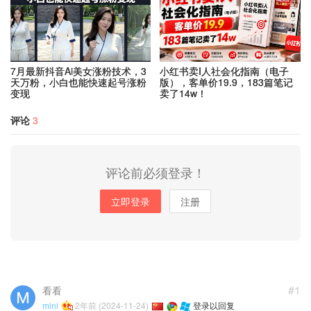
7月最新抖音Ai美女涨粉技术，3
小红书卖I人社会化指南（电子
天万粉，小白也能快速起号涨粉
版），客单价19.9，183篇笔记
变现
卖了14w！
评论
3
评论前必须登录！
立即登录
注册
#1
看看
mini
2年前 (2024-11-24)
登录以回复