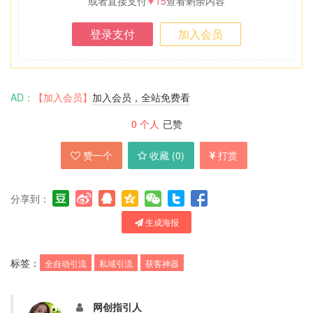
或者直接支付
15
查看剩余内容
登录支付
加入会员
AD：
【加入会员】
加入会员，全站免费看
0
个人
已赞
赞一个
收藏 (
0
)
打赏
分享到：
生成海报
标签：
全自动引流
私域引流
获客神器
网创指引人