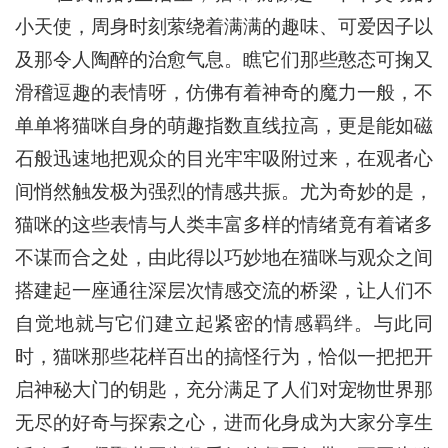
小天使，周身时刻萦绕着满满的趣味、可爱因子以
及那令人陶醉的治愈气息。瞧它们那些憨态可掬又
滑稽逗趣的表情呀，仿佛有着神奇的魔力一般，不
单单将猫咪自身的萌趣指数直线拉高，更是能如磁
石般迅速地把观众的目光牢牢吸附过来，在观者心
间悄然触发极为强烈的情感共振。尤为奇妙的是，
猫咪的这些表情与人类丰富多样的情绪竟有着诸多
不谋而合之处，由此得以巧妙地在猫咪与观众之间
搭建起一座通往深层次情感交流的桥梁，让人们不
自觉地就与它们建立起紧密的情感羁绊。与此同
时，猫咪那些花样百出的搞怪行为，恰似一把把开
启神秘大门的钥匙，充分满足了人们对宠物世界那
无尽的好奇与探索之心，进而化身成为大家分享生