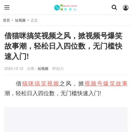
首页
短视频
正文
>
>
借猫咪搞笑视频之风，掀视频号爆笑
故事潮，轻松日入四位数，无门槛快
速入门!
2024-12-12
分类：
短视频
评论(1)
借
猫咪搞笑视频
之风，掀
视频号爆笑故事
潮，轻松日入四位数，无门槛快速入门!