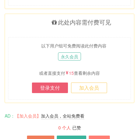
此处内容需付费可见
以下用户组可免费阅读此付费内容
永久会员
或者直接支付
15
查看剩余内容
登录支付
加入会员
AD：
【加入会员】
加入会员，全站免费看
0
个人
已赞