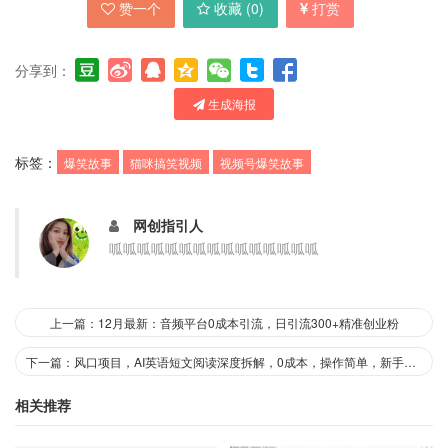
赞一个
收藏 (
0
)
打赏
分享到：
生成海报
标签：
爆笑故事
猫咪搞笑视频
视频号爆笑故事
网创指引人
呱呱呱呱呱呱呱呱呱呱呱呱呱呱呱
上一篇：12月最新：音频平台0成本引流，日引流300+精准创业粉
下一篇：风口项目，AI英语短文阅读深度拆解，0成本，操作简单，新手小白也能做
相关推荐