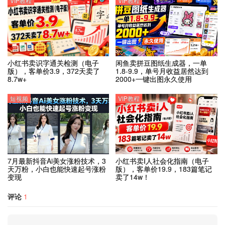
VIP教程
VIP教程
小红书卖识字通关检测（电子
闲鱼卖拼豆图纸生成器，一单
版），客单价3.9，372天卖了
1.8-9.9，单号月收益居然达到
8.7w+
2000+一键出图永久使用
短视频
VIP教程
7月最新抖音Ai美女涨粉技术，3
小红书卖I人社会化指南（电子
天万粉，小白也能快速起号涨粉
版），客单价19.9，183篇笔记
变现
卖了14w！
评论
1