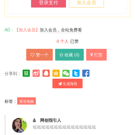
登录支付
加入会员
AD：
【加入会员】
加入会员，全站免费看
0
个人
已赞
赞一个
收藏 (
0
)
打赏
分享到：
生成海报
标签：
英语视频
网创指引人
呱呱呱呱呱呱呱呱呱呱呱呱呱呱呱