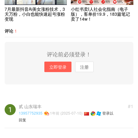
7月最新抖音Ai美女涨粉技术，3
小红书卖I人社会化指南（电子
天万粉，小白也能快速起号涨粉
版），客单价19.9，183篇笔记
变现
卖了14w！
评论
1
评论前必须登录！
立即登录
注册
#1
贰 山东瑞丰
13957752935
1年前 (2025-07-10)
登录以
回复