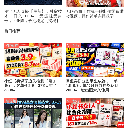
淘宝无人直播【最新】，独家技
无限画布工作流一键制作零食带
术，日入1000+，无违规无封
货视频，操作简单实操教学
号，可矩阵，长期稳定【揭秘】
热门推荐
VIP教程
VIP教程
小红书卖识字通关检测（电子
闲鱼卖拼豆图纸生成器，一单
版），客单价3.9，372天卖了
1.8-9.9，单号月收益居然达到
8.7w+
2000+一键出图永久使用
短视频
VIP教程