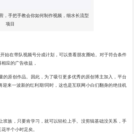
营，手把手教会你如何制作视频，细水长流型
项目
月就开始在带队视频号分成计划，可以查看朋友圈哈。对于符合条件
得相应的广告收益，
量的原创作品。因此，为了吸引更多优秀的原创博主加入，平台
将迎来一波新的红利期!同时，这也是互联网小白们翻身的绝佳机
上班族，只要肯学习，就可以轻松上手。没剪辑基础没关系，手
天花半个小时足矣。