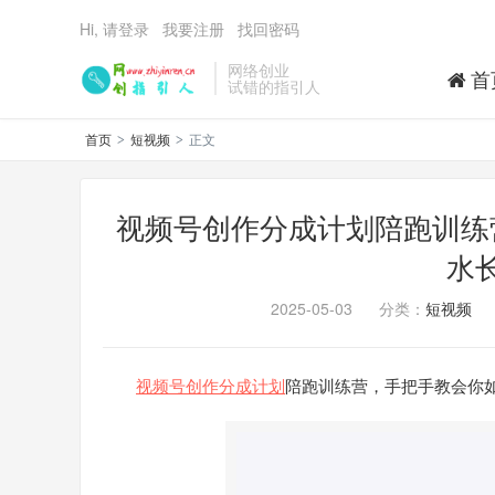
Hi, 请登录
我要注册
找回密码
网络创业
首
试错的指引人
首页
短视频
正文
>
>
视频号创作分成计划陪跑训练
水
2025-05-03
分类：
短视频
视频号创作分成计划
陪跑训练营，手把手教会你