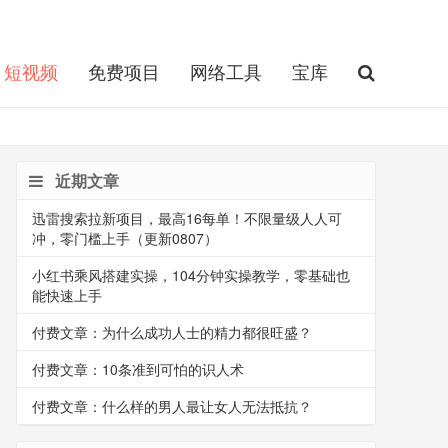
短视频
免费项目
网络工具
宝库
近期文章
迅雷搜索拉新项目，最高16每单！不限量级人人可
冲，零门槛上手（更新0807）
小红书乘风搭建实操，104分钟实操教学，零基础也
能快速上手
付费文章：为什么成功人士的精力都很旺盛？
付费文章：10条准到可怕的识人术
付费文章：什么样的男人最让女人无法抵抗？