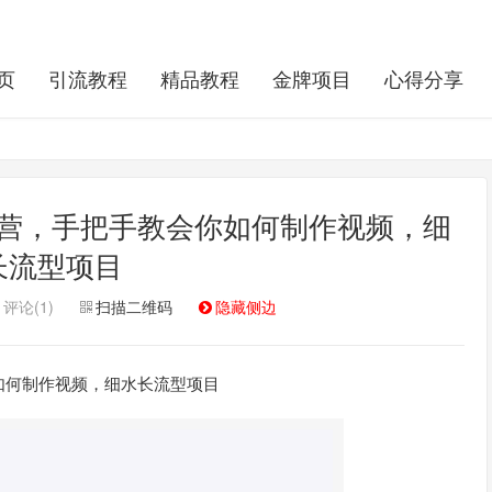
页
引流教程
精品教程
金牌项目
心得分享
营，手把手教会你如何制作视频，细
长流型项目
评论(1)
扫描二维码
隐藏侧边
如何制作视频，细水长流型项目