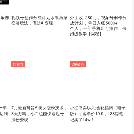
娱乐赛
视频号创作分成计划水果蔬菜
外面收1280元，视频号创作分
变装玩法，借助AI变现
成计划，单日入账5000+，一
个人，一部手机即可操作，保
姆级教学【揭秘】
短视频
VIP教程
一单
7月最新抖音Ai美女涨粉技术，
小红书卖I人社会化指南（电子
然达到
3天万粉，小白也能快速起号
版），客单价19.9，183篇笔
涨粉变现
记卖了14w！