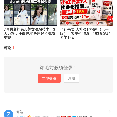
7月最新抖音Ai美女涨粉技术，3
小红书卖I人社会化指南（电子
天万粉，小白也能快速起号涨粉
版），客单价19.9，183篇笔记
变现
卖了14w！
评论
1
评论前必须登录！
立即登录
注册
#1
阿达