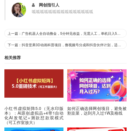
网创指引人
呱呱呱呱呱呱呱呱呱呱呱呱呱呱呱
上一篇：广告机器人全自动撸金，5分钟见收益，无需人工，单机日入5张+【揭秘】
下一篇：抖音坚果3D动画科普项目，撸视频号分成和抖音伙伴计划，适合零基础小白
相关推荐
小红书虚拟矩阵5.0（无水印版
如何正确选择网创项目，避免被
本）：AI原创虚拟品+4带1自动
割韭菜，达到月入过1W及格线
化AI发笔记+测款怼款双模式
（可工作室放大）