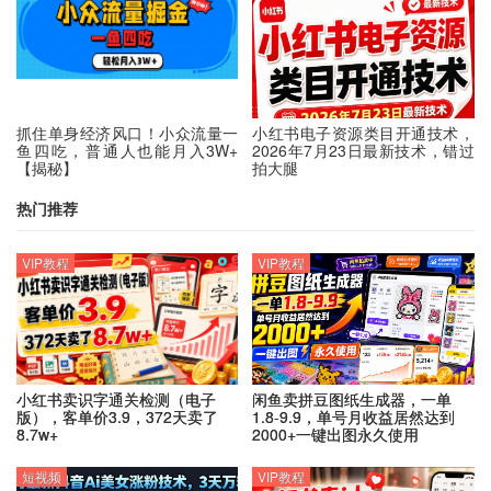
抓住单身经济风口！小众流量一
小红书电子资源类目开通技术，
鱼四吃，普通人也能月入3W+
2026年7月23日最新技术，错过
【揭秘】
拍大腿
热门推荐
VIP教程
VIP教程
小红书卖识字通关检测（电子
闲鱼卖拼豆图纸生成器，一单
版），客单价3.9，372天卖了
1.8-9.9，单号月收益居然达到
8.7w+
2000+一键出图永久使用
短视频
VIP教程