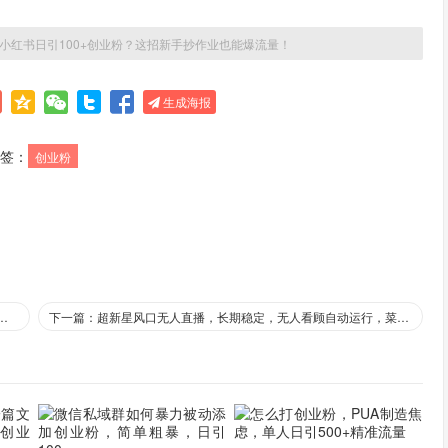
5年小红书日引100+创业粉？这招新手抄作业也能爆流量！
生成海报
签：
创业粉
直图文引流新课，日吸300+创业粉，日入8张+，限时获取防封禁
下一篇：超新星风口无人直播，长期稳定，无人看顾自动运行，菜鸟可玩，日入1.3k，可复制，批量收益翻倍