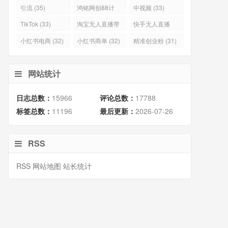
(40)
(38)
引流 (35)
鸿铭网创88计
中视频 (33)
(35)
TikTok (33)
淘宝无人直播带
快手无人直播
货 (33)
(33)
小红‬书电商 (32)
小红书商单 (32)
精准创业粉 (31)
网站统计
日志总数：
15966
评论总数：
17788
标签总数：
11196
最后更新：
2026-07-26
RSS
RSS
网站地图
站长统计