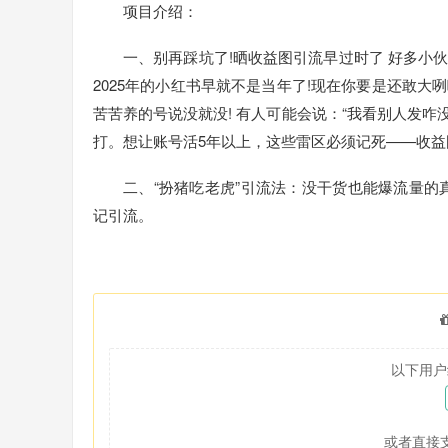
项目介绍：
一、别再踩坑了!晒收益图引流早过时了 好多小
2025年的小红书早就不是当年了!现在你要是还敢
苦苦养的号说没就没! 有人可能会说：“我看别人发咋
打。想让账号活5年以上，这些雷区必须记死——收益
二、“扮猪吃老虎”引流法：没干货也能爆流量的
记引流。
以下用户
或者直接