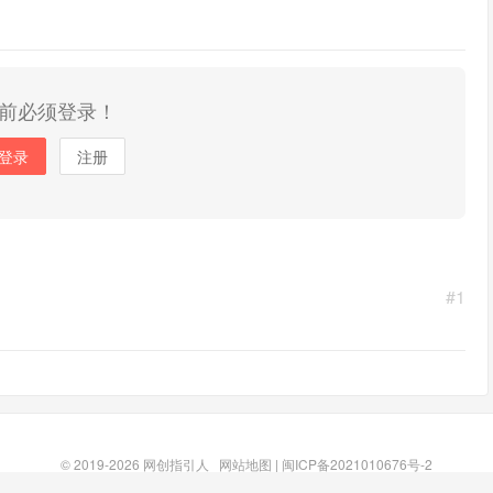
前必须登录！
登录
注册
#1
© 2019-2026
网创指引人
网站地图
|
闽ICP备2021010676号-2
94 次请求, 加载用时 0.480秒, 使用内存 26.63MB