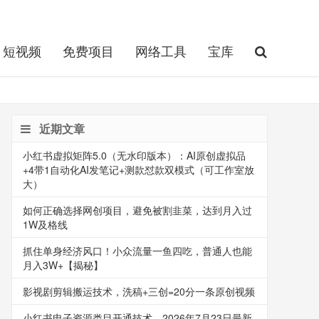
短视频
免费项目
网络工具
宝库
近期文章
小红书虚拟矩阵5.0（无水印版本）：AI原创虚拟品
+4带1自动化AI发笔记+测款怼款双模式（可工作室放
大）
如何正确选择网创项目，避免被割韭菜，达到月入过
1W及格线
抓住单身经济风口！小众流量一鱼四吃，普通人也能
月入3W+【揭秘】
影视剧剪辑搬运技术，洗稿+三创=20分一条原创视频
小红书电子资源类目开通技术，2026年7月23日最新