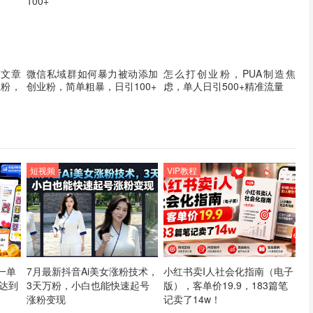
篇文章
微信私域群如何暴力被动添加
怎么打创业粉，PUA制造焦
业粉，
创业粉，简单粗暴，日引100+
虑，单人日引500+精准流量
短视频
VIP教程
一单
7月最新抖音Ai美女涨粉技术，
小红书卖I人社会化指南（电子
然达到
3天万粉，小白也能快速起号
版），客单价19.9，183篇笔
涨粉变现
记卖了14w！