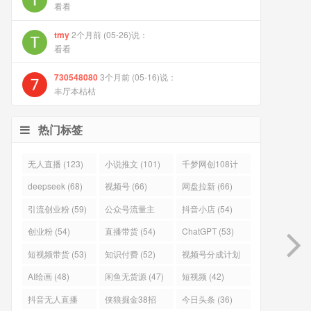
看看
tmy
2个月前 (05-26)说：
看看
730548080
3个月前 (05-16)说：
丰厅本枯枯
热门标签
无人直播 (123)
小说推文 (101)
千梦网创108计
(101)
deepseek (68)
视频号 (66)
网盘拉新 (66)
引流创业粉 (59)
公众号流量主
抖音小店 (54)
(57)
创业粉 (54)
直播带货 (54)
ChatGPT (53)
短视频带货 (53)
知识付费 (52)
视频号分成计划
(51)
AI绘画 (48)
闲鱼无货源 (47)
短视频 (42)
抖音无人直播
侠狼掘金38招
今日头条 (36)