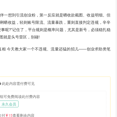
伙伴一想到引流创业粉，第一反应就是晒收款截图、收益明细。但
大咧咧晒收益，轻则账号限流、流量暴跌，重则直接判定违规，辛辛
没事呢?”记住了，平台规则是概率问题，尤其是新号，必须稳扎稳
图就是头号雷区，别碰!
真相 今天教大家一个不违规、流量还猛的招儿——创业求助类笔
此处内容需付费可见
组可免费阅读此付费内容
永久会员
支付
15
查看剩余内容