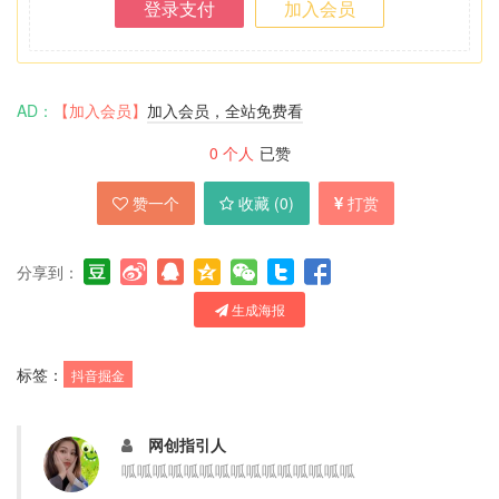
登录支付
加入会员
AD：
【加入会员】
加入会员，全站免费看
0
个人
已赞
赞一个
收藏 (
0
)
打赏
分享到：
生成海报
标签：
抖音掘金
网创指引人
呱呱呱呱呱呱呱呱呱呱呱呱呱呱呱