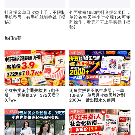
抖音掘金单日收益上千，不限制
外面收费1980的抖音掘金项目，
手机型号，有手机就能挣钱【揭
单设备每天半小时变现150可矩
秘】
阵操作，看完即可上手实操【揭
秘】
热门推荐
VIP教程
VIP教程
小红书卖识字通关检测（电子
闲鱼卖拼豆图纸生成器，一单
版），客单价3.9，372天卖了
1.8-9.9，单号月收益居然达到
8.7w+
2000+一键出图永久使用
短视频
VIP教程