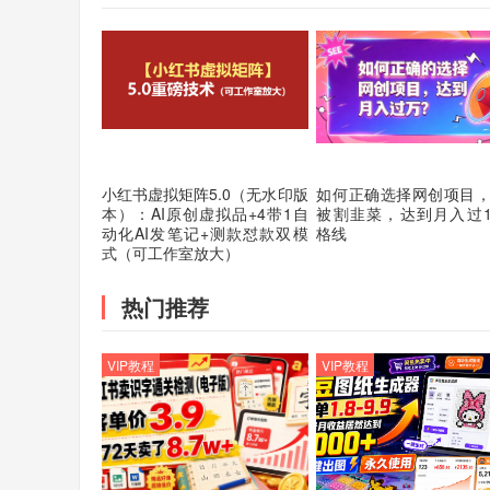
小红书虚拟矩阵5.0（无水印版
如何正确选择网创项目
本）：AI原创虚拟品+4带1自
被割韭菜，达到月入过
动化AI发笔记+测款怼款双模
格线
式（可工作室放大）
热门推荐
VIP教程
VIP教程