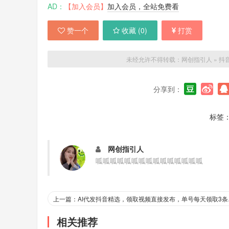
AD：
【加入会员】
加入会员，全站免费看
赞一个
收藏 (
0
)
打赏
未经允许不得转载：
网创指引人
»
抖
分享到：
标签
网创指引人
呱呱呱呱呱呱呱呱呱呱呱呱呱呱呱
上一篇：AI代发
相关推荐