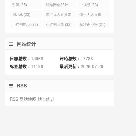
(40)
(38)
引流 (35)
鸿铭网创88计
中视频 (33)
(35)
TikTok (33)
淘宝无人直播带
快手无人直播
货 (33)
(33)
小红‬书电商 (32)
小红书商单 (32)
精准创业粉 (31)
网站统计
日志总数：
15966
评论总数：
17788
标签总数：
11196
最后更新：
2026-07-26
RSS
RSS
网站地图
站长统计