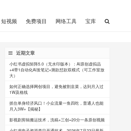
短视频
免费项目
网络工具
宝库
近期文章
小红书虚拟矩阵5.0（无水印版本）：AI原创虚拟品
+4带1自动化AI发笔记+测款怼款双模式（可工作室放
大）
如何正确选择网创项目，避免被割韭菜，达到月入过
1W及格线
抓住单身经济风口！小众流量一鱼四吃，普通人也能
月入3W+【揭秘】
影视剧剪辑搬运技术，洗稿+三创=20分一条原创视频
小红书电子资源类目开通技术，2026年7月23日最新