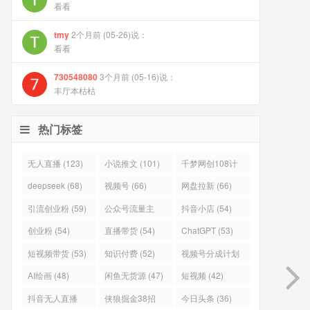
看看
tmy
2个月前 (05-26)说：
看看
730548080
3个月前 (05-16)说：
丰厅本枯枯
热门标签
无人直播 (123)
小说推文 (101)
千梦网创108计
(101)
deepseek (68)
视频号 (66)
网盘拉新 (66)
引流创业粉 (59)
公众号流量主
抖音小店 (54)
(57)
创业粉 (54)
直播带货 (54)
ChatGPT (53)
短视频带货 (53)
知识付费 (52)
视频号分成计划
(51)
AI绘画 (48)
闲鱼无货源 (47)
短视频 (42)
抖音无人直播
侠狼掘金38招
今日头条 (36)