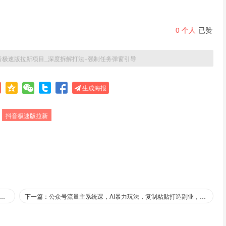
0
个人
已赞
音极速版拉新项目_深度拆解打法+强制任务弹窗引导
生成海报
：
抖音极速版拉新
抖音精选，领取视频直接发布，单号每天领取3条，单条笔记最高3k，无需拍摄剪辑，懒人福利
下一篇：公众号流量主系统课，AI暴力玩法，复制粘贴打造副业，日入5张 +【附工具指令】