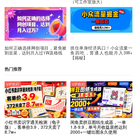
（可工作室放大）
如何正确选择网创项目，避免被
抓住单身经济风口！小众流量一
割韭菜，达到月入过1W及格线
鱼四吃，普通人也能月入3W+
【揭秘】
热门推荐
VIP教程
VIP教程
小红书卖识字通关检测（电子
闲鱼卖拼豆图纸生成器，一单
版），客单价3.9，372天卖了
1.8-9.9，单号月收益居然达到
8.7w+
2000+一键出图永久使用