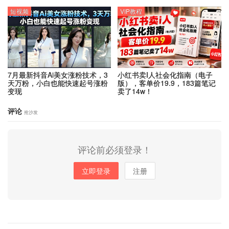
短视频
VIP教程
7月最新抖音Ai美女涨粉技术，3
小红书卖I人社会化指南（电子
天万粉，小白也能快速起号涨粉
版），客单价19.9，183篇笔记
变现
卖了14w！
评论
抢沙发
评论前必须登录！
立即登录
注册