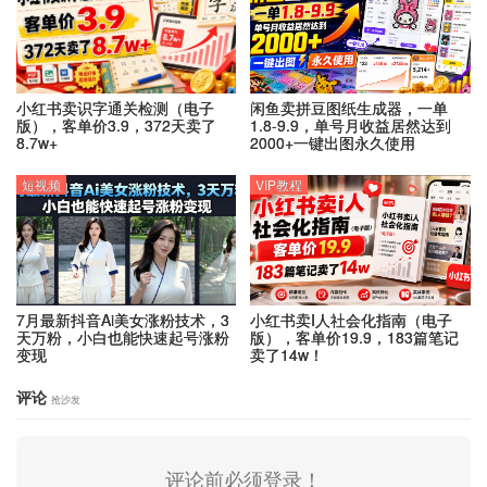
小红书卖识字通关检测（电子
闲鱼卖拼豆图纸生成器，一单
版），客单价3.9，372天卖了
1.8-9.9，单号月收益居然达到
8.7w+
2000+一键出图永久使用
短视频
VIP教程
7月最新抖音Ai美女涨粉技术，3
小红书卖I人社会化指南（电子
天万粉，小白也能快速起号涨粉
版），客单价19.9，183篇笔记
变现
卖了14w！
评论
抢沙发
评论前必须登录！