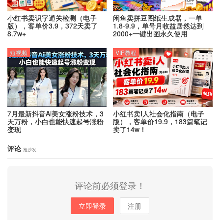
小红书卖识字通关检测（电子
闲鱼卖拼豆图纸生成器，一单
版），客单价3.9，372天卖了
1.8-9.9，单号月收益居然达到
8.7w+
2000+一键出图永久使用
短视频
VIP教程
7月最新抖音Ai美女涨粉技术，3
小红书卖I人社会化指南（电子
天万粉，小白也能快速起号涨粉
版），客单价19.9，183篇笔记
变现
卖了14w！
评论
抢沙发
评论前必须登录！
立即登录
注册