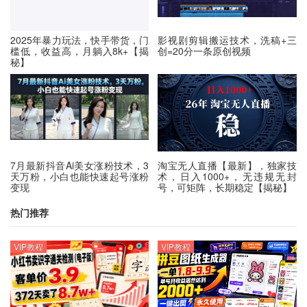
2025年暴力玩法，快手带货，门
影视剧剪辑搬运技术，洗稿+三
槛低，收益高，月躺入8k+【揭
创=20分一条原创视频
秘】
7月最新抖音Ai美女涨粉技术，3
淘宝无人直播【最新】，独家技
天万粉，小白也能快速起号涨粉
术，日入1000+，无违规无封
变现
号，可矩阵，长期稳定【揭秘】
热门推荐
VIP教程
VIP教程