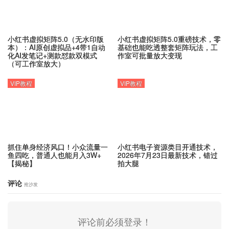
小红书虚拟矩阵5.0（无水印版
小红书虚拟矩阵5.0重磅技术，零
本）：AI原创虚拟品+4带1自动
基础也能吃透整套矩阵玩法，工
化AI发笔记+测款怼款双模式
作室可批量放大变现
（可工作室放大）
VIP教程
VIP教程
抓住单身经济风口！小众流量一
小红书电子资源类目开通技术，
鱼四吃，普通人也能月入3W+
2026年7月23日最新技术，错过
【揭秘】
拍大腿
评论
抢沙发
评论前必须登录！