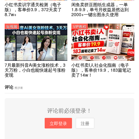
小红书卖识字通关检测（电子
闲鱼卖拼豆图纸生成器，一单
版），客单价3.9，372天卖了
1.8-9.9，单号月收益居然达到
8.7w+
2000+一键出图永久使用
短视频
VIP教程
7月最新抖音Ai美女涨粉技术，3
小红书卖I人社会化指南（电子
天万粉，小白也能快速起号涨粉
版），客单价19.9，183篇笔记
变现
卖了14w！
评论
抢沙发
评论前必须登录！
立即登录
注册