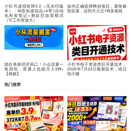
小红书虚拟矩阵5.0（无水印版
如何正确选择网创项目，避免被
本）：AI原创虚拟品+4带1自动
割韭菜，达到月入过1W及格线
化AI发笔记+测款怼款双模式
（可工作室放大）
抓住单身经济风口！小众流量一
小红书电子资源类目开通技术，
鱼四吃，普通人也能月入3W+
2026年7月23日最新技术，错过
【揭秘】
拍大腿
热门推荐
VIP教程
VIP教程