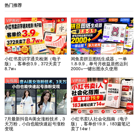
热门推荐
VIP教程
VIP教程
小红书卖识字通关检测（电子
闲鱼卖拼豆图纸生成器，一单
版），客单价3.9，372天卖了
1.8-9.9，单号月收益居然达到
8.7w+
2000+一键出图永久使用
短视频
VIP教程
7月最新抖音Ai美女涨粉技术，3
小红书卖I人社会化指南（电子
天万粉，小白也能快速起号涨粉
版），客单价19.9，183篇笔记
变现
卖了14w！