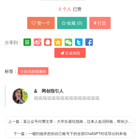
0
个人
已赞
赞一个
收藏 (
0
)
打赏
分享到：
生成海报
标签：
全自动游戏搬砖
网创指引人
呱呱呱呱呱呱呱呱呱呱呱呱呱呱呱
上一篇：某公众号付费文章：大学生避坑指南，过来人血泪经验，帮你少走弯路
下一篇：一键扫描并把你自己账号下的全部ChatGPT对话导出到本地